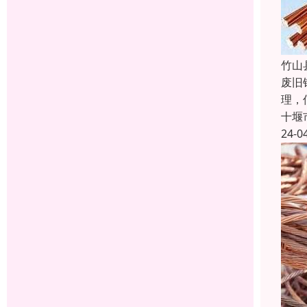
竹山
废旧
理，
十堰
24-0