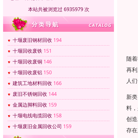
本站共被浏览过 6935979 次
十堰废旧钢材回收
194
十堰回收废铁
151
随着
十堰回收废铜
146
再利
十堰回收废铝
150
人们
建筑工地材料回收
166
废旧不锈钢回收
144
新类
金属边脚料回收
159
料，
十堰电线电缆回收
158
创造
十堰废旧金属回收公司
159
存在