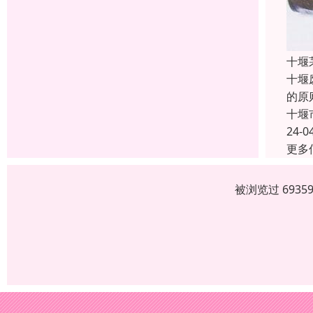
十堰
十堰
的原
十堰
24-0
更多
被浏览过 693