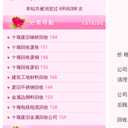
本站共被浏览过 6958288 次
十堰废旧钢材回收
194
十堰回收废铁
151
价 
十堰回收废铜
146
十堰回收废铝
150
公司
建筑工地材料回收
166
清理
废旧不锈钢回收
144
公司
金属边脚料回收
159
后顾
十堰电线电缆回收
158
十堰废旧金属回收公司
159
回收