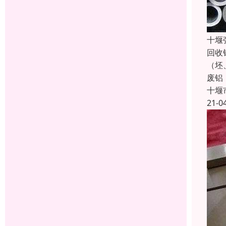
十堰
回收
（坯
废铝
十堰
21-0