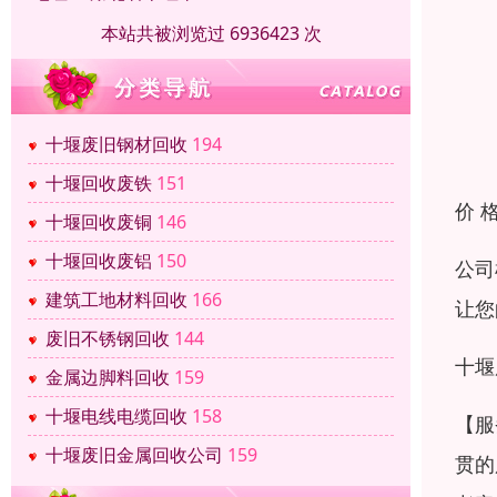
本站共被浏览过 6936423 次
十堰废旧钢材回收
194
十堰回收废铁
151
价 
十堰回收废铜
146
十堰回收废铝
150
公司
建筑工地材料回收
166
让您
废旧不锈钢回收
144
十堰
金属边脚料回收
159
十堰电线电缆回收
158
【服
十堰废旧金属回收公司
159
贯的