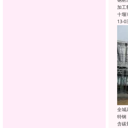
钢材
加工
十堰
13-0
全城
特钢
含碳