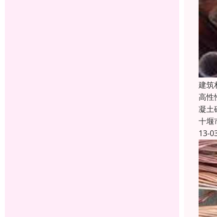
建筑
高性
凝土
十堰
13-0