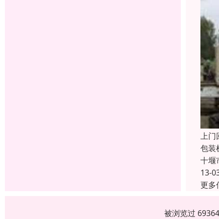
上门
包装
十堰
13-0
更多
被浏览过 693