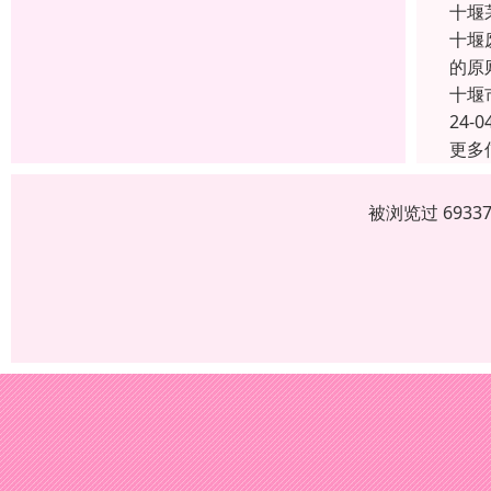
十堰
十堰
的原
十堰
24-0
更多
被浏览过 693