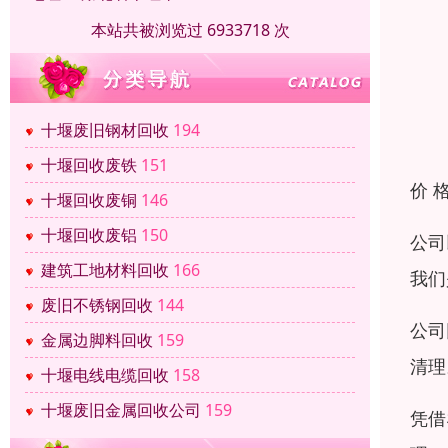
本站共被浏览过 6933718 次
十堰废旧钢材回收
194
十堰回收废铁
151
价 
十堰回收废铜
146
十堰回收废铝
150
公司
建筑工地材料回收
166
我们
废旧不锈钢回收
144
公司
金属边脚料回收
159
清理
十堰电线电缆回收
158
十堰废旧金属回收公司
159
凭借