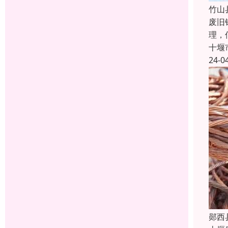
竹山
废旧
理，
十堰
24-0
郧西