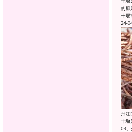
十堰
的原
十堰
24-0
丹江
十堰
03