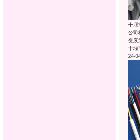
十堰
公司
变废
十堰
24-0