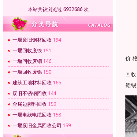
本站共被浏览过 6932686 次
十堰废旧钢材回收
194
十堰回收废铁
151
价 
十堰回收废铜
146
十堰回收废铝
150
回收
建筑工地材料回收
166
铅锡
废旧不锈钢回收
144
金属边脚料回收
159
十堰电线电缆回收
158
十堰废旧金属回收公司
159