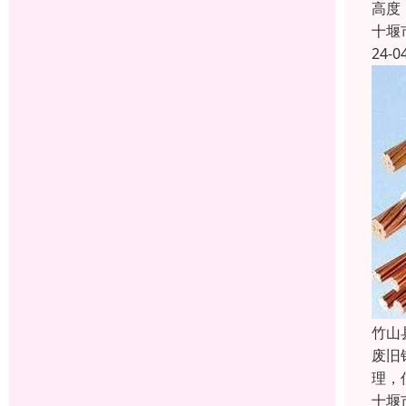
高度
十堰
24-0
竹山
废旧
理，
十堰